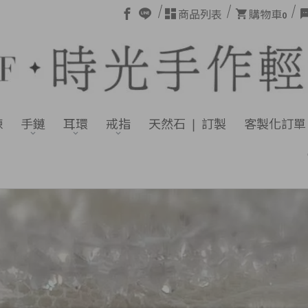
商品列表
購物車
0
鍊
手鏈
耳環
戒指
天然石 ❘ 訂製
客製化訂單
❤ 註冊為新會員，首單送您免運，