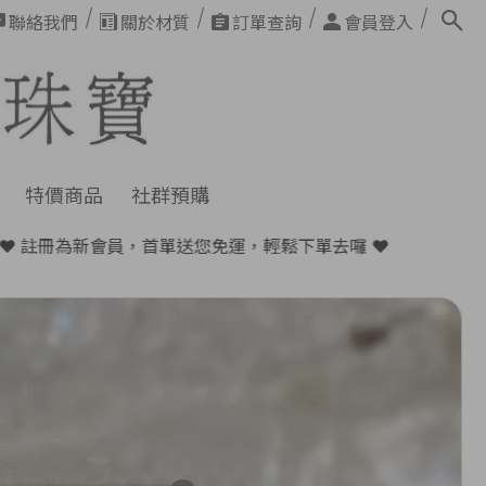
聯絡我們
關於材質
訂單查詢
會員登入
特價商品
社群預購
輕鬆下單去囉 ❤