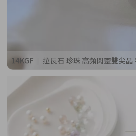
14KGF ❘ 拉長石 珍珠 高頻閃靈雙尖晶