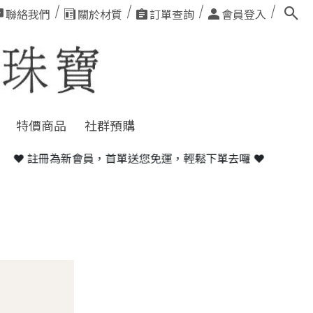
聯絡我們
關於材質
訂單查詢
會員登入
特價商品
社群預購
冊為新會員，首單送您免運，輕鬆下單去囉 ❤