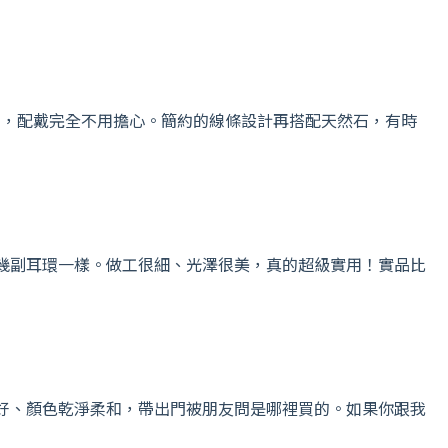
質，配戴完全不用擔心。簡約的線條設計再搭配天然石，有時
幾副耳環一樣。做工很細、光澤很美，真的超級實用！實品比
好、顏色乾淨柔和，帶出門被朋友問是哪裡買的。如果你跟我