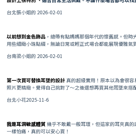
台北張小姐的 2026-02-01
以前想到金色飾品
，總帶有點媽媽那個年代的懷舊感。但時
用些細緻小珠點綴，無論日常或輕正式場合都能展現優雅氣
台南梁小姐的 2026-02-01
第一次買可替換耳墜的設計
真的超級實用！原本以為會很容
照片更精緻。覺得自己挑對了～之後還想再買其他耳墜來搭
台北小花2025-11-6
我是耳洞敏感體質
幾乎不敢戴一般耳環，但這家的耳夾真的
一樣怕痛，真的可以安心買！