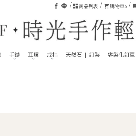
商品列表
購物車
0
鍊
手鏈
耳環
戒指
天然石 ❘ 訂製
客製化訂單
❤ 註