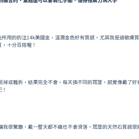
光所用的的注14k美國金，溫潤金色好有質感，尤其我是過敏膚
質，十分百搭喔！
易掉或難拆，結果完全不會，每天換不同的耳墜，感覺像戴了好
配！
讓我很驚艷，戴一整天都不痛也不會滑落。耳墜的天然石質感很