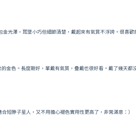
包金光澤，耳墜小巧但細節清楚，戴起來有氣質不浮誇。很喜歡
柔的金色。長度剛好，單戴有氣質，疊戴也很好看。戴了幾天都
適合短脖子星人，又不用擔心褪色實用性更高了，非常滿意：）