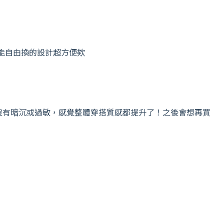
能自由換的設計超方便欸
沒有暗沉或過敏，感覺整體穿搭質感都提升了！之後會想再買