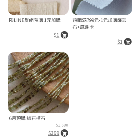
限LINE群組預購 1元加購
預購滿799元-1元加購飾銀
布+感謝卡
$1
$1
6月預購 綠石榴石
❘
$1,680
$399