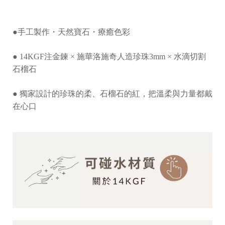
●
手工製作・天然寶石・療癒色彩
●
14KGF注金鍊 ×
施華洛施奇人造珍珠3mm
× 水滴切割
石榴石
●
獨家設計的
珍珠的柔、石榴石的紅，把溫柔與力量都戴
在心口