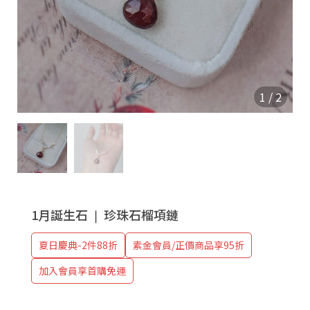
1
/
2
1月誕生石 ❘ 珍珠石榴項鏈
夏日慶典-2件88折
素金會員/正價商品享95折
加入會員享首購免運
❘