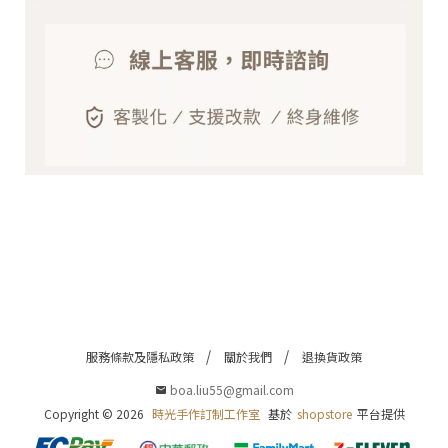
©
2
0
2
6
光
手
作
訂
制
工
作
室
基
於
s
h
o
p
s
服務條款及隱私政策
關於我們
退換貨政策
t
o
boa.liu55@gmail.com
r
Copyright ©
2026
時光手作訂制工作室
基於
shopstore
平台提供
e
平