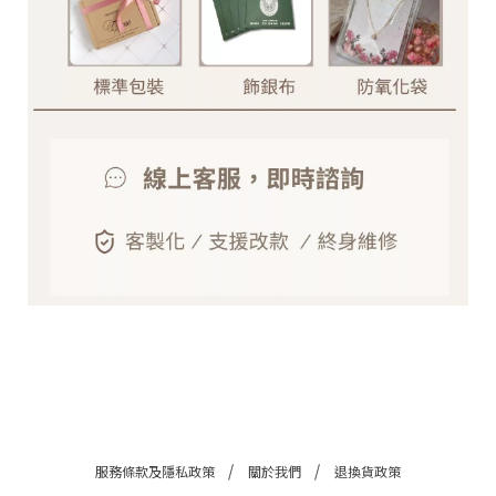
©
2
0
2
6
光
手
作
訂
制
工
作
室
基
於
s
h
o
p
s
t
o
r
e
服務條款及隱私政策
關於我們
退換貨政策
平