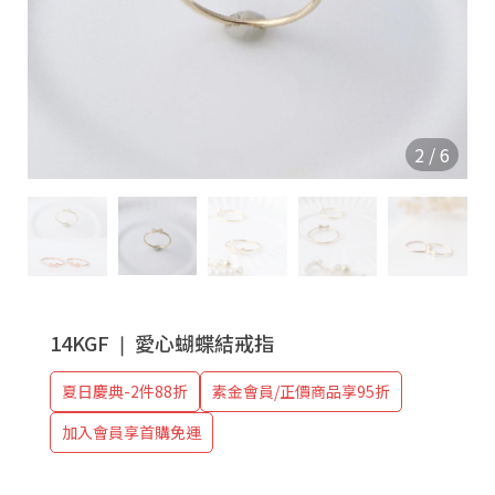
2
/
6
14KGF ❘ 愛心蝴蝶結戒指
夏日慶典-2件88折
素金會員/正價商品享95折
加入會員享首購免運
❘