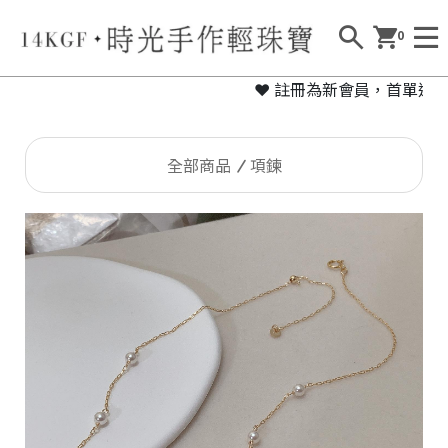
0
❤ 註冊為新會員，首單送您免
全部商品
項鍊