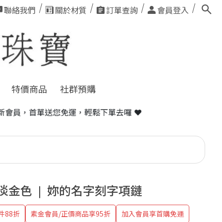
聯絡我們
關於材質
訂單查詢
會員登入
特價商品
社群預購
免運，輕鬆下單去囉 ❤
F 淡金色 ❘ 妳的名字刻字項鏈
件88折
素金會員/正價商品享95折
加入會員享首購免運