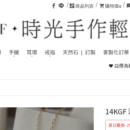
商品列表
購物車
0
鍊
手鏈
耳環
戒指
天然石 ❘ 訂製
客製化訂單
❤ 註冊為新會員，首單送您
14KG
夏日慶典-2