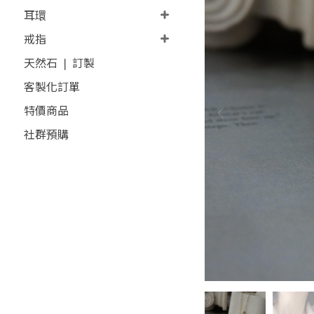
耳環
戒指
天然石 ❘ 訂製
客製化訂單
特價商品
社群預購