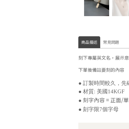
商品描述
常見問題
刻下專屬英文名，展示意
下單後備註要刻的內容
● 訂製時間較久，先
● 材質: 美國14KGF
刻字內容 =
正面/單
●
● 刻字限7個字母