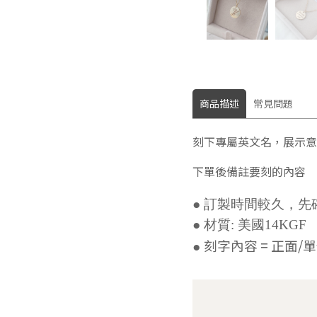
商品描述
常見問題
刻下專屬英文名，展示意
下單後備註要刻的內容
● 訂製時間較久，先
● 材質: 美國14KGF
刻字內容 =
正面/單
●