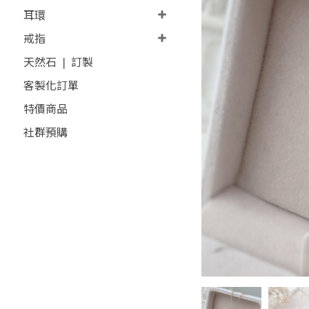
耳環
戒指
天然石 ❘ 訂製
客製化訂單
特價商品
社群預購