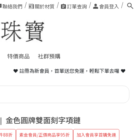
聯絡我們
關於材質
訂單查詢
會員登入
特價商品
社群預購
會員，首單送您免運，輕鬆下單去囉 ❤
F ❘ 金色圓牌雙面刻字項鏈
件88折
素金會員/正價商品享95折
加入會員享首購免運