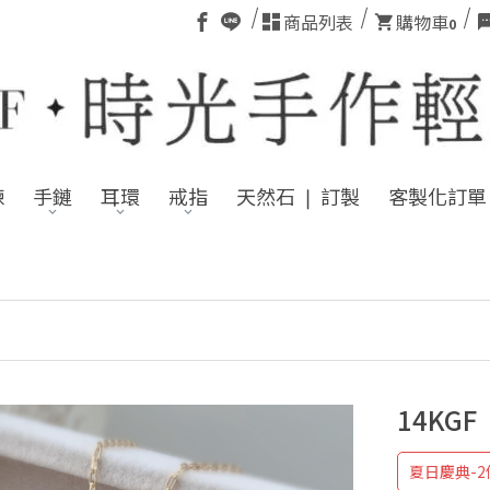
商品列表
購物車
0
鍊
手鏈
耳環
戒指
天然石 ❘ 訂製
客製化訂單
❤ 註冊為新
14KG
夏日慶典-2